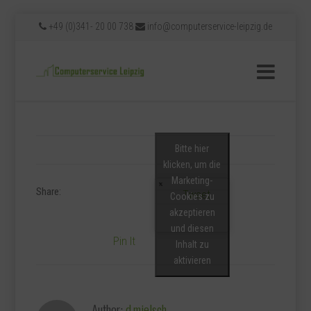
+49 (0)341- 20 00 738
info@computerservice-leipzig.de
Bitte hier
klicken, um die
Marketing-
Share:
Tweet
Cookies zu
akzeptieren
und diesen
Pin It
Inhalt zu
aktivieren
Author:
d.mielsch