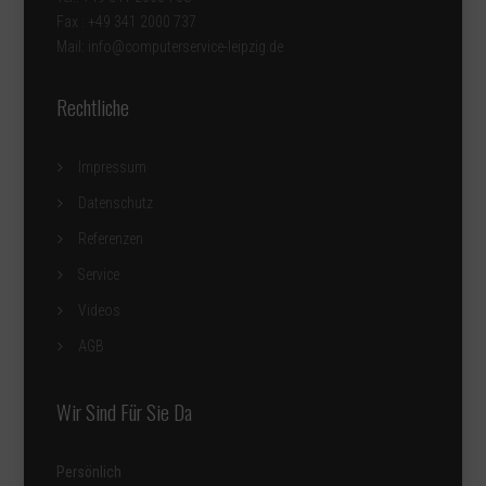
Fax : +49 341 2000 737
Mail: info@computerservice-leipzig.de
Rechtliche
Impressum
Datenschutz
Referenzen
Service
Videos
AGB
Wir Sind Für Sie Da
Persönlich