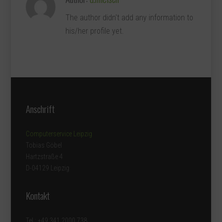
The author didn't add any information to
his/her profile yet.
Anschrift
Computerservice Leipzig
Tobias Göbel
Hartzstraße 4
D-04129 Leipzig
Kontakt
Tel.: +49 341 2000 738