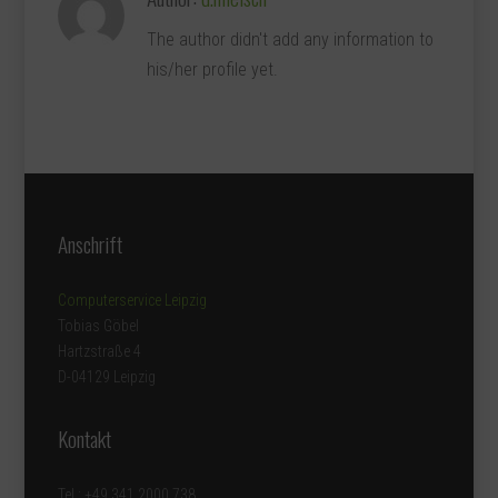
The author didn't add any information to
his/her profile yet.
Anschrift
Computerservice Leipzig
Tobias Göbel
Hartzstraße 4
D-04129 Leipzig
Kontakt
Tel.: +49 341 2000 738