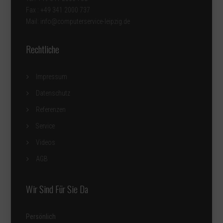
Fax : +49 341 2000 737
Mail: info@computerservice-leipzig.de
Rechtliche
Impressum
Datenschutz
Referenzen
Service
Videos
AGB
Wir Sind Für Sie Da
Persönlich