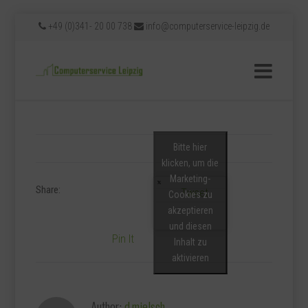
+49 (0)341- 20 00 738
info@computerservice-leipzig.de
Bitte hier
klicken, um die
Marketing-
Share:
Tweet
Cookies zu
akzeptieren
und diesen
Pin It
Inhalt zu
aktivieren
Author:
d.mielsch