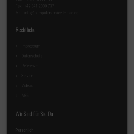
Fax : +49 341 2000 737
Mail: info@computerservice-leipzig.de
Rechtliche
Impressum
Datenschutz
Referenzen
Service
Videos
AGB
Wir Sind Für Sie Da
Persönlich