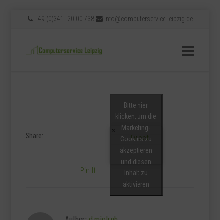
+49 (0)341- 20 00 738
info@computerservice-leipzig.de
Bitte hier
klicken, um die
Marketing-
Share:
Tweet
Cookies zu
akzeptieren
und diesen
Pin It
Inhalt zu
aktivieren
Author:
d.mielsch