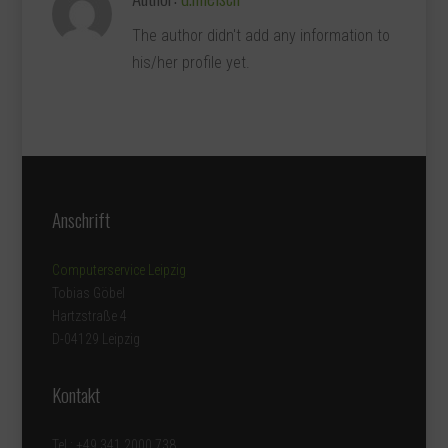
The author didn't add any information to
his/her profile yet.
Anschrift
Computerservice Leipzig
Tobias Göbel
Hartzstraße 4
D-04129 Leipzig
Kontakt
Tel.: +49 341 2000 738