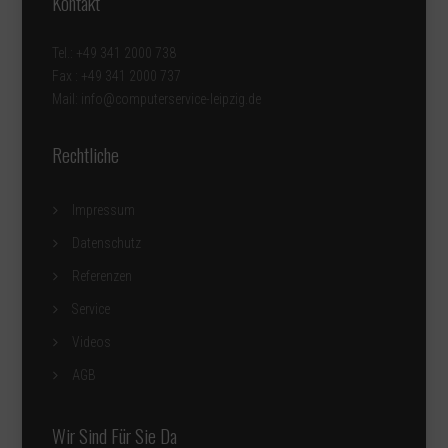
Kontakt
Tel.: +49 341 2000 738
Fax : +49 341 2000 737
Mail: info@computerservice-leipzig.de
Rechtliche
Impressum
Datenschutz
Referenzen
Service
Videos
AGB
Wir Sind Für Sie Da