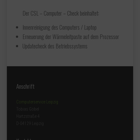
Der CSL – Computer – Check beinhaltet:
Innenreinigung des Computers / Laptop
Erneuerung der Wärmeleitpaste auf dem Prozessor
Updatecheck des Betriebssystems
Anschrift
Computerservice Leipzig
Tobias Göbel
Hartzstraße 4
D-04129 Leipzig