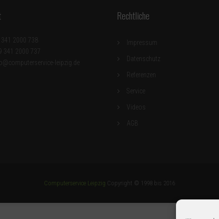
t
Rechtliche
9 341 2000 738
Impressum
49 341 2000 737
Datenschutz
fo@computerservice-leipzig.de
Referenzen
Service
Videos
AGB
Computerservice Leipzig
Copyright © 1998 bis 2016