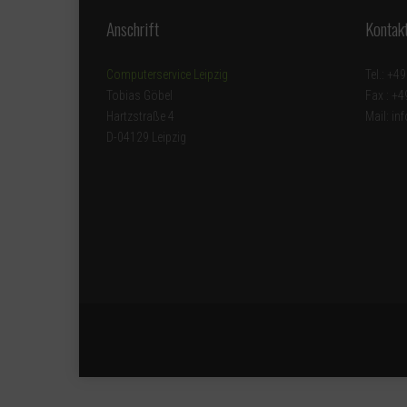
Anschrift
Kontak
Computerservice Leipzig
Tel.: +4
Tobias Göbel
Fax : +
Hartzstraße 4
Mail: in
D-04129 Leipzig