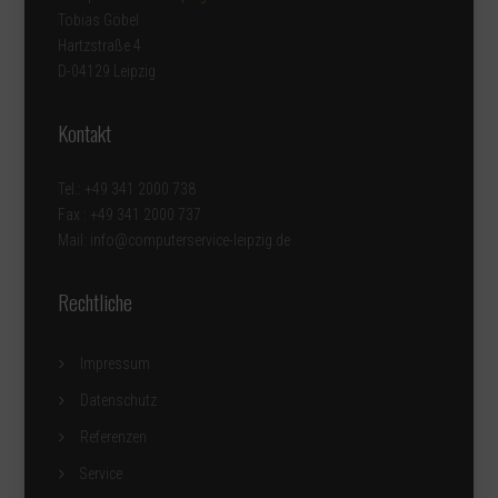
Tobias Göbel
Hartzstraße 4
D-04129 Leipzig
Kontakt
Tel.: +49 341 2000 738
Fax : +49 341 2000 737
Mail: info@computerservice-leipzig.de
Rechtliche
Impressum
Datenschutz
Referenzen
Service