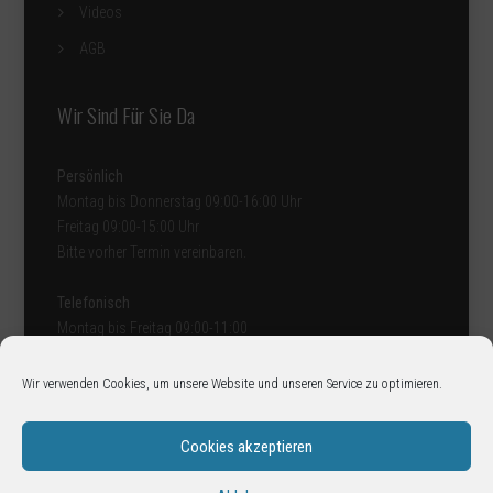
Videos
AGB
Wir Sind Für Sie Da
Persönlich
Montag bis Donnerstag 09:00-16:00 Uhr
Freitag 09:00-15:00 Uhr
Bitte vorher Termin vereinbaren
.
Telefonisch
Montag bis Freitag 09:00-11:00
und 14:00-16:00 Uhr
Wir verwenden Cookies, um unsere Website und unseren Service zu optimieren.
Cookies akzeptieren