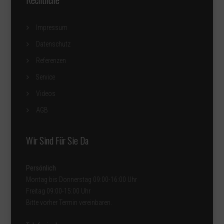
Impressum
Datenschutz
Referenzen
Service
Videos
AGB
Wir Sind Für Sie Da
Persönlich
Montag bis Donnerstag 09:00-16:00 Uhr
Freitag 09:00-15:00 Uhr
Bitte vorher Termin vereinbaren
.