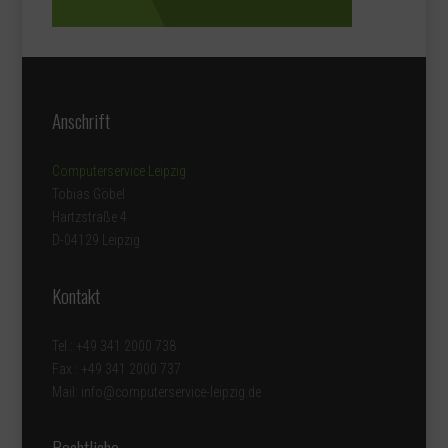
Anschrift
Computerservice Leipzig
Tobias Göbel
Hartzstraße 4
D-04129 Leipzig
Kontakt
Tel.: +49 341 2000 738
Fax : +49 341 2000 737
Mail: info@computerservice-leipzig.de
Rechtliche