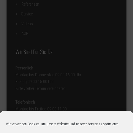
Referenzen
Service
Videos
AGB
Wir Sind Für Sie Da
Persönlich
Montag bis Donnerstag 09:00-16:00 Uhr
Freitag 09:00-15:00 Uhr
Bitte vorher Termin vereinbaren
.
Telefonisch
Montag bis Freitag 09:00-11:00
und 14:00-16:00 Uhr
Wir verwenden Cookies, um unsere Website und unseren Service zu optimieren.