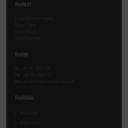
Anschrift
Computerservice Leipzig
Tobias Göbel
Hartzstraße 4
D-04129 Leipzig
Kontakt
Tel.: +49 341 2000 738
Fax : +49 341 2000 737
Mail: info@computerservice-leipzig.de
Rechtliche
Impressum
Datenschutz