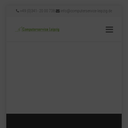
+49 (0)341- 20 00 738
info@computerservice-leipzig.de
Video-
Media error: Format(s) not supported or source(s) not
found
Player
Datei herunterladen: https://www.computerservice-
leipzig.de/wp-
content/uploads/2015/06/Outro_wei%C3%9F.mp4?_=2